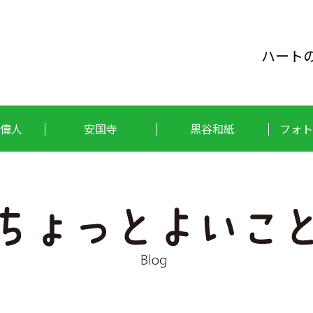
ハート
偉人
安国寺
黒谷和紙
フォト