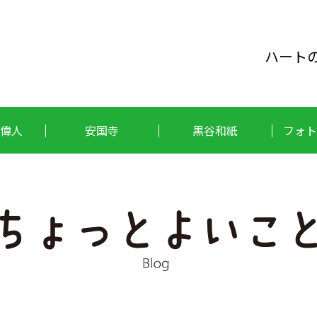
ハート
偉人
安国寺
黒谷和紙
フォト