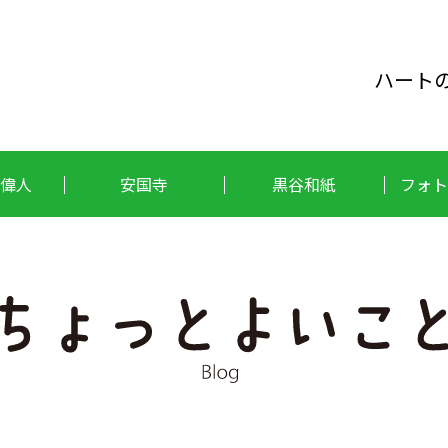
ハート
偉人
安国寺
黒谷和紙
フォト